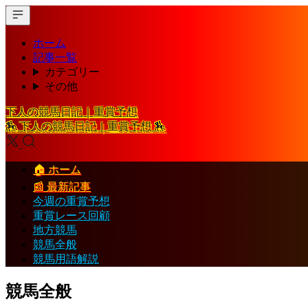
ホーム
記事一覧
カテゴリー
その他
下人の競馬日記｜重賞予想
🏇 下人の競馬日記｜重賞予想 🏇
🏠 ホーム
📰 最新記事
今週の重賞予想
重賞レース回顧
地方競馬
競馬全般
競馬用語解説
競馬全般