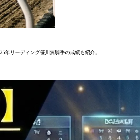
25年リーディング笹川翼騎手の成績も紹介。