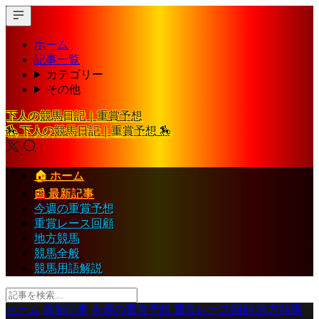
ホーム
記事一覧
カテゴリー
その他
下人の競馬日記｜重賞予想
🏇 下人の競馬日記｜重賞予想 🏇
🏠 ホーム
📰 最新記事
今週の重賞予想
重賞レース回顧
地方競馬
競馬全般
競馬用語解説
ホーム
最新記事
今週の重賞予想
重賞レース回顧
地方競馬