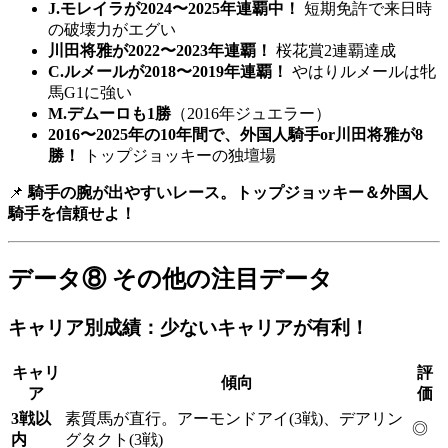
J.モレイラが2024〜2025年連覇中！
短期免許で来日時
の破壊力がエグい
川田将雅が2022〜2023年連覇！
桜花賞2連覇達成
C.ルメールが2018〜2019年連覇！
やはりルメールは牝
馬G1に強い
M.デムーロも1勝
（2016年ジュエラー）
2016〜2025年の10年間で、外国人騎手or川田将雅が8
勝！
トップジョッキーの独壇場
📌
騎手の腕が出やすいレース。トップジョッキー＆外国人
騎手を信頼せよ！
データ⑧ その他の注目データ
キャリア別成績：少ないキャリアが有利！
キャリ
評
傾向
ア
価
3戦以
素質馬が直行。アーモンドアイ(3戦)、デアリン
◎
内
グタクト(3戦)