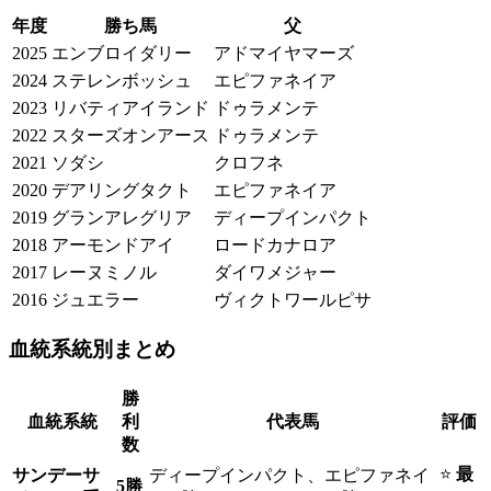
年度
勝ち馬
父
2025
エンブロイダリー
アドマイヤマーズ
2024
ステレンボッシュ
エピファネイア
2023
リバティアイランド
ドゥラメンテ
2022
スターズオンアース
ドゥラメンテ
2021
ソダシ
クロフネ
2020
デアリングタクト
エピファネイア
2019
グランアレグリア
ディープインパクト
2018
アーモンドアイ
ロードカナロア
2017
レーヌミノル
ダイワメジャー
2016
ジュエラー
ヴィクトワールピサ
血統系統別まとめ
勝
血統系統
利
代表馬
評価
数
⭐
最
サンデーサ
ディープインパクト、エピファネイ
5勝