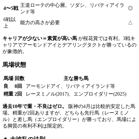
王道ローテの中心層。ソダシ、リバティアイラ
4〜5戦
◎
ンド等
6戦以
能力の高さが必要
△
上
キャリアが少ない＝素質が高い馬
が桜花賞では有利。3戦キ
ャリアでアーモンドアイとデアリングタクトが勝っているの
が象徴的。
馬場状態
馬場
回数
主な勝ち馬
良
8回
アーモンドアイ、リバティアイランド等
稍重
2回
レーヌミノル(2017)、エンブロイダリー(2025)
過去10年で重・不良はゼロ。
阪神の4月は比較的安定した馬
場。稍重が2回ありますが、どちらも先行馬（レーヌミノ
ル）と差し馬（エンブロイダリー）が勝っており、馬場によ
る脚質の有利不利は限定的。