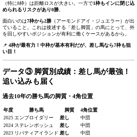
（特に8枠）は距離ロスが大きい。一方で
1枠もインに閉じ込
められるリスクがあり0勝
。
面白いのは
7枠から2勝
（アーモンドアイ・ジュエラー）が出
ていること。これは後述する「差し脚質」の馬にとって、外
を回しやすいポジションが有利に働くケースがあるから。
📌
4枠が最有力！中枠が基本有利だが、差し馬なら7枠も狙
い目！
データ③ 脚質別成績：差し馬が最強！
追い込みも届く
過去10年の勝ち馬の脚質・4角位置
年度
勝ち馬
脚質
4角位置
2025
エンブロイダリー
差し
中団
2024
ステレンボッシュ
差し
中団
2023
リバティアイランド
差し
中団