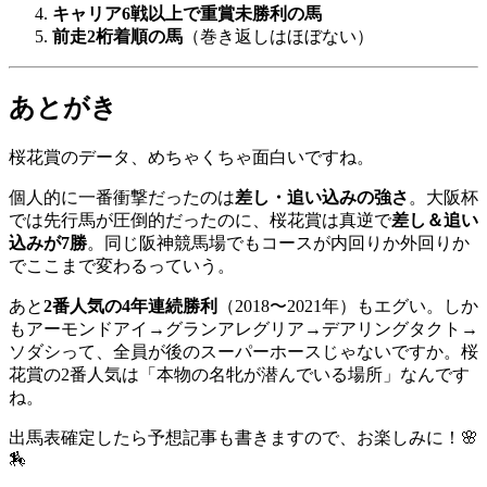
キャリア6戦以上で重賞未勝利の馬
前走2桁着順の馬
（巻き返しはほぼない）
あとがき
桜花賞のデータ、めちゃくちゃ面白いですね。
個人的に一番衝撃だったのは
差し・追い込みの強さ
。大阪杯
では先行馬が圧倒的だったのに、桜花賞は真逆で
差し＆追い
込みが7勝
。同じ阪神競馬場でもコースが内回りか外回りか
でここまで変わるっていう。
あと
2番人気の4年連続勝利
（2018〜2021年）もエグい。しか
もアーモンドアイ→グランアレグリア→デアリングタクト→
ソダシって、全員が後のスーパーホースじゃないですか。桜
花賞の2番人気は「本物の名牝が潜んでいる場所」なんです
ね。
出馬表確定したら予想記事も書きますので、お楽しみに！🌸
🏇