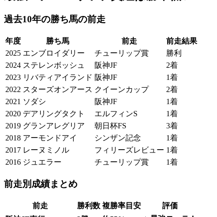
過去10年の勝ち馬の前走
年度
勝ち馬
前走
前走結果
2025
エンブロイダリー
チューリップ賞
勝利
2024
ステレンボッシュ
阪神JF
2着
2023
リバティアイランド
阪神JF
1着
2022
スターズオンアース
クイーンカップ
2着
2021
ソダシ
阪神JF
1着
2020
デアリングタクト
エルフィンS
1着
2019
グランアレグリア
朝日杯FS
3着
2018
アーモンドアイ
シンザン記念
1着
2017
レーヌミノル
フィリーズレビュー
1着
2016
ジュエラー
チューリップ賞
1着
前走別成績まとめ
前走
勝利数
複勝率目安
評価