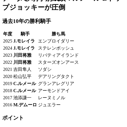
プジョッキーが圧倒
過去10年の勝利騎手
年度
騎手
勝ち馬
2025
J.モレイラ
エンブロイダリー
2024
J.モレイラ
ステレンボッシュ
2023
川田将雅
リバティアイランド
2022
川田将雅
スターズオンアース
2021
吉田隼人
ソダシ
2020
松山弘平
デアリングタクト
2019
C.ルメール
グランアレグリア
2018
C.ルメール
アーモンドアイ
2017
池添謙一
レーヌミノル
2016
M.デムーロ
ジュエラー
ポイント