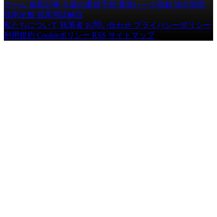
ホーム
最新記事
今週の重賞予想
重賞レース回顧
地方競馬
競馬全般
競馬用語解説
私たちについて
執筆者
お問い合わせ
プライバシーポリシー
利用規約
Cookieポリシー
RSS
サイトマップ