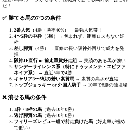
だ！
✅ 勝てる馬の7つの条件
2番人気
（4勝・勝率40%）→ 最強人気帯！
4〜5枠の中枠
（5勝）→ 包まれず、距離ロスもない好
枠
差し脚質
（4勝）→ 直線の長い阪神外回りで威力を発
揮
阪神JF直行 or 前走重賞好走組
→ 実績のある馬が強い
サンデーサイレンス系（特にドゥラメンテ・エピファ
ネイア系）
→ 直近5年で4勝
キャリア3〜5戦の若い素質馬
→ 素質の高さが直結
トップジョッキー or 外国人騎手
→ 10年で8勝の独壇場
❌ 消せる馬の条件
1枠・8枠の馬
（過去10年0勝）
逃げ脚質の馬
（過去10年0勝）
フィリーズレビュー組で前走負けた馬
（好走率が極め
て低い）